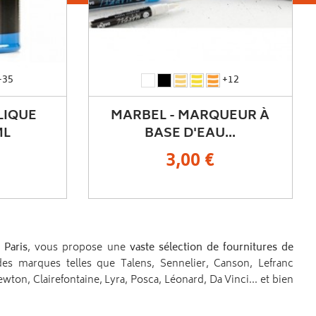
ngue
+12
blanc
perle
vieil
or
bronze
+51
de
iridescent
or
iridescent
irididescent
titane
(
(
(
(
UEUR À
ACRYLIQUE CAMPUS
(
campus
campus
campus
campus
..
500ML
campus
)
)
)
)
)
9,95 €
 Paris
, vous propose une
vaste sélection de fournitures de
s marques telles que Talens, Sennelier, Canson, Lefranc
on, Clairefontaine, Lyra, Posca, Léonard, Da Vinci... et bien