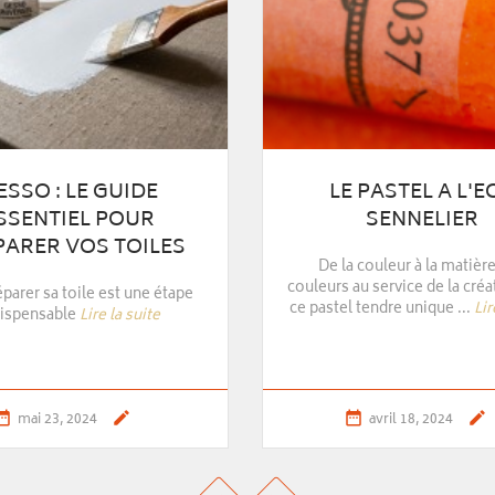
 PASTEL A L'ECU
COMMENT BIEN CH
SENNELIER
SON CHASSIS 
 couleur à la matière. 525
C'est quoi un bon châssis ? L
au service de la création pour
entoilé lin, coton ou polyeste
 tendre unique ...
Lire la suite
meilleur ...
Lire la sui




avril 18, 2024
avril 18, 2024