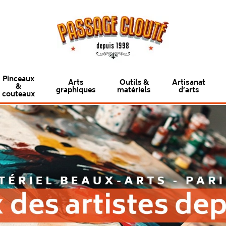
Pinceaux
Arts
Outils &
Artisanat
&
graphiques
matériels
d’arts
couteaux