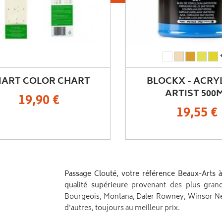
Acrylique
Acrylique
Acrylique
Acrylique
Acrylique
+35
Blanc
Noir
Pop
Jaune
Ma
BLOCKX
BLOCKX
BLOCKX
BLOCKX
BLOCKX
Corn
Soleil
500ml
500ml
500ml
500ml
500ml
OCKX - ACRYLIQUE
MARBEL - MARQ
Blanc
Ivoire
Jaune
Jaune
Jaune
ARTIST 500ML
BASE D'EAU.
de
(65015BXC_1)
de
Blockx
Primaire
Titane
Chome
(65716BXC_1)
(65717BXC_1)
19,55 €
3,00 €
(65010BXC_1)
Titane
(65704BXC_1)
Passage Clouté, votre référence Beaux-Arts à
qualité supérieure
provenant des plus grande
Bourgeois, Montana, Daler Rowney, Winsor Newt
d'autres, toujours au meilleur prix.