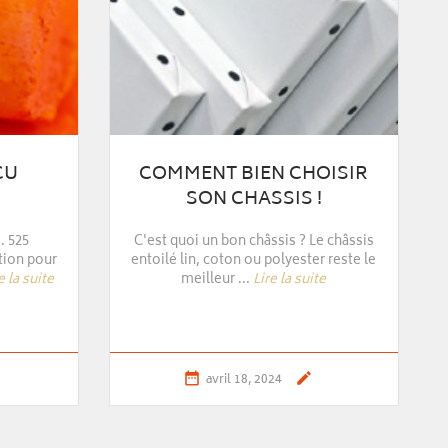
OISIR
LE PAPIER DE PIERRE
!
Le papier de Pierre c'est quoi ?
Lire la
suite
e châssis
r reste le
te


juil. 01, 2021