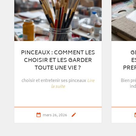
GESSO : LE GUIDE
LE
ESSENTIEL POUR
PREPARER VOS TOILES
De la
couleurs 
Bien préparer sa toile est une étape
ce pastel
indispensable
Lire la suite


mai 23, 2024