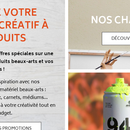
Z VOTRE
NOS CH
CRÉATIF À
DUITS
DÉCOUV
ffres spéciales sur une
uits beaux-arts et vos
 !
nspiration avec nos
matériel beaux-arts :
x, carnets, médiums…
 à votre créativité tout en
udget.
S PROMOTIONS