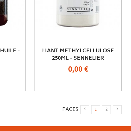
HUILE -
LIANT METHYLCELLULOSE
250ML - SENNELIER
0,00 €
PAGES


1
2