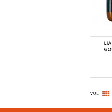
LI
GOU

VUE