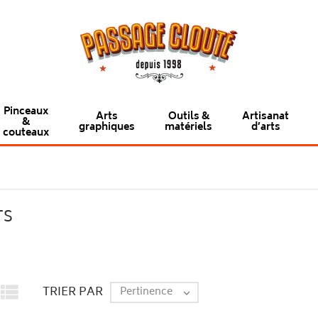
Pinceaux
Arts
Outils &
Artisanat
&
graphiques
matériels
d’arts
couteaux
TS

TRIER PAR
Pertinence
