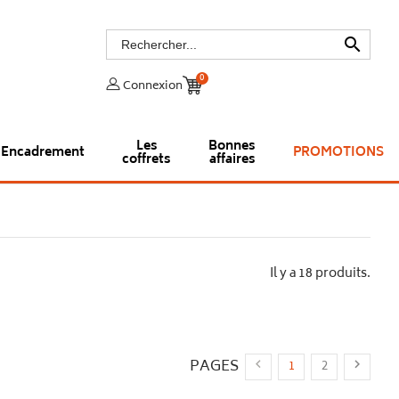

0
Connexion
Les
Bonnes
Encadrement
PROMOTIONS
coffrets
affaires
Il y a 18 produits.
PAGES


1
2