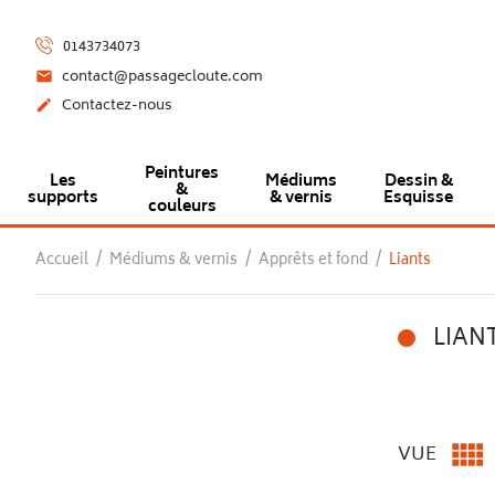
0143734073
contact@passagecloute.com

Contactez-nous

Peintures
Les
Médiums
Dessin &
&
supports
& vernis
Esquisse
couleurs
Accueil
Médiums & vernis
Apprêts et fond
Liants
LIAN

VUE