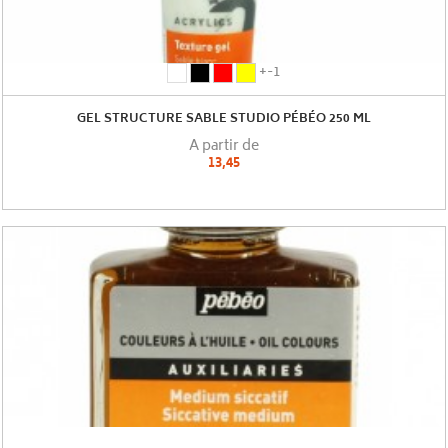
blanc
noir
rouge
jaune
+-1
(5)
(1)
(2)
GEL STRUCTURE SABLE STUDIO PÉBÉO 250 ML
A partir de
13,45