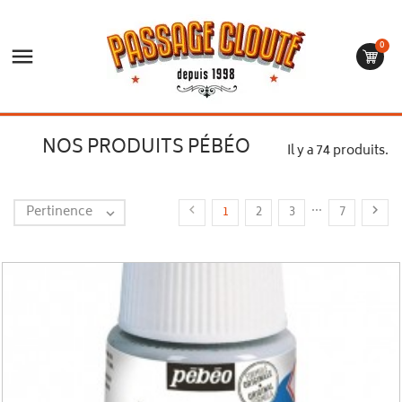
0

NOS PRODUITS PÉBÉO
Il y a 74 produits.
…
Pertinence


1
2
3
7
