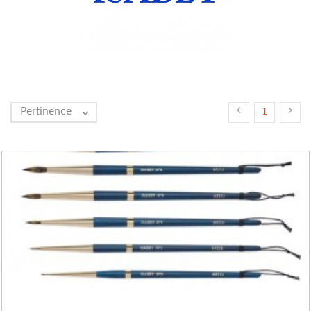
Pertinence


1
