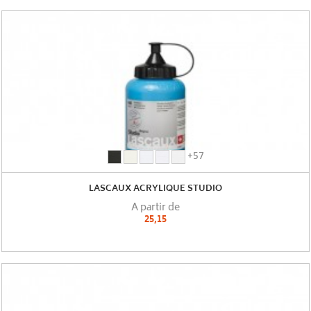
anthracite
blanc
blanc
blanc
blanc
+57
(
cassé
cristal
de
pour
lascaux
(
(
titane
nuancer
LASCAUX ACRYLIQUE STUDIO
)
lascaux
lascaux
(
(
A partir de
)
)
lascaux
lascaux
25,15
)
)