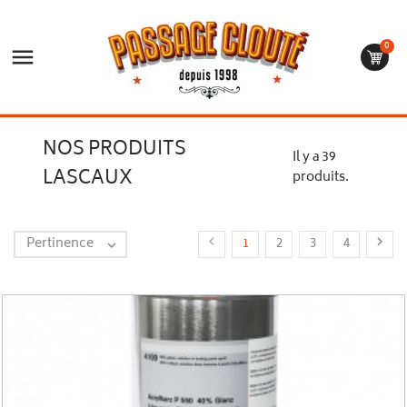
0

NOS PRODUITS
Il y a 39
LASCAUX
produits.
Pertinence


1
2
3
4
