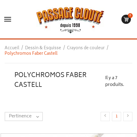
0

Accueil
Dessin & Esquisse
Crayons de couleur
Polychromos Faber Castell
POLYCHROMOS FABER
Il y a 7
CASTELL
produits.
Pertinence


1
