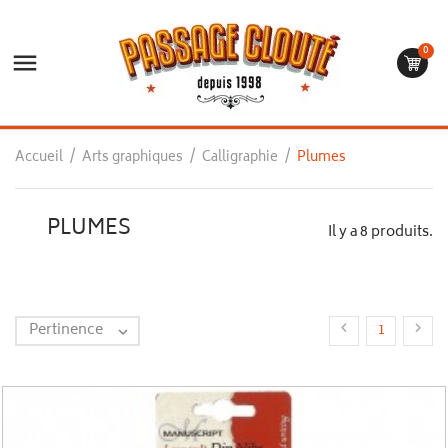
0

Accueil
Arts graphiques
Calligraphie
Plumes
PLUMES
Il y a 8 produits.
Pertinence


1
