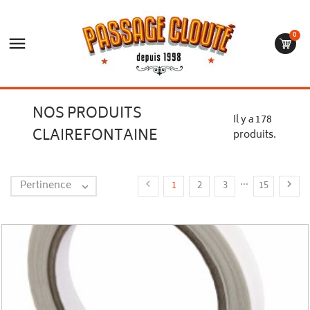
0

NOS PRODUITS
Il y a 178
CLAIREFONTAINE
produits.
…
Pertinence


1
2
3
15
