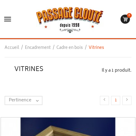
0

Accueil
Encadrement
Cadre en bois
Vitrines
VITRINES
Il y a 1 produit.
Pertinence


1
