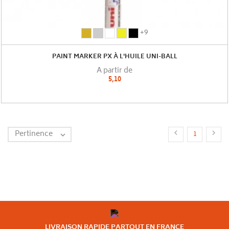
or
argent
blanc
jaune
noir
+9
(
(
(
(
(
uni-
uni-
uni-
uni-
uni-
PAINT MARKER PX À L'HUILE UNI-BALL
ball
ball
ball
ball
ball
A partir de
)
)
)
)
)
5,10
(1)
(1)
Pertinence


1

LIVRAISON RAPIDE PARTOUT EN FRANCE