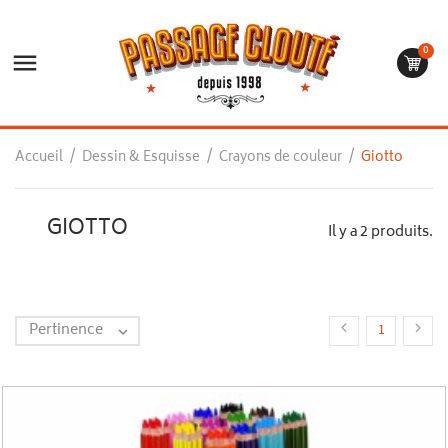
0

Accueil
Dessin & Esquisse
Crayons de couleur
Giotto
GIOTTO
Il y a 2 produits.
Pertinence


1
