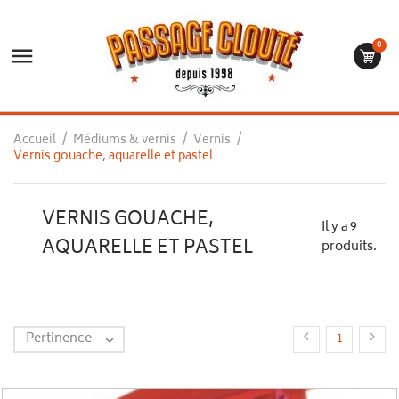
0

Accueil
Médiums & vernis
Vernis
Vernis gouache, aquarelle et pastel
VERNIS GOUACHE,
Il y a 9
AQUARELLE ET PASTEL
produits.
Pertinence


1
