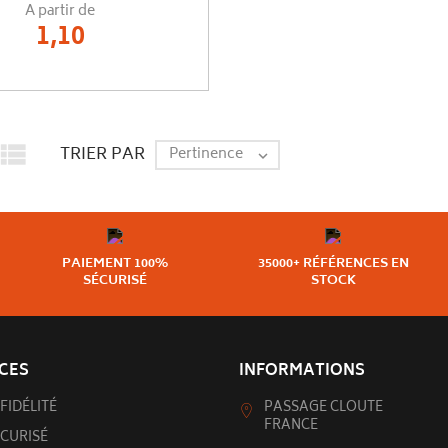
A partir de
1,10

TRIER PAR
Pertinence

PAIEMENT 100%
35000+ RÉFÉRENCES EN
SÉCURISÉ
STOCK
CES
INFORMATIONS
FIDÉLITÉ
PASSAGE CLOUTE
FRANCE
CURISÉ