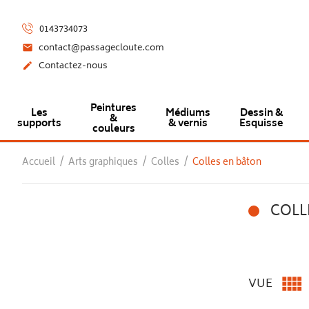
0143734073
contact@passagecloute.com

Contactez-nous

Peintures
Les
Médiums
Dessin &
&
supports
& vernis
Esquisse
couleurs
Accueil
Arts graphiques
Colles
Colles en bâton
COLL

VUE