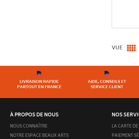

VUE
LIVRAISON RAPIDE
AIDE, CONSEILS ET
PARTOUT EN FRANCE
SERVICE CLIENT
À PROPOS DE NOUS
NOS SERVI
NOUS CONNAÎTRE
LA CARTE DE 
NOTRE ESPACE BEAUX ARTS
PAIEMENT SÉ