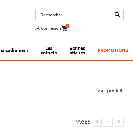

0
Connexion
Les
Bonnes
Encadrement
PROMOTIONS
coffrets
affaires
Il y a 1 produit.
PAGES


1