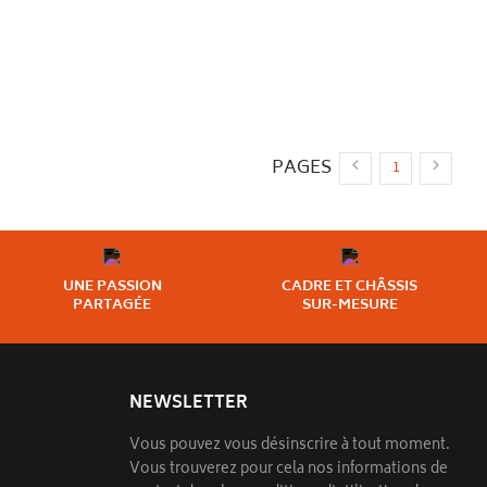
PAGES


1
UNE PASSION
CADRE ET CHÂSSIS
PARTAGÉE
SUR-MESURE
NEWSLETTER
Vous pouvez vous désinscrire à tout moment.
Vous trouverez pour cela nos informations de