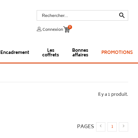

0
Connexion
Les
Bonnes
Encadrement
PROMOTIONS
coffrets
affaires
Il y a 1 produit.
PAGES


1