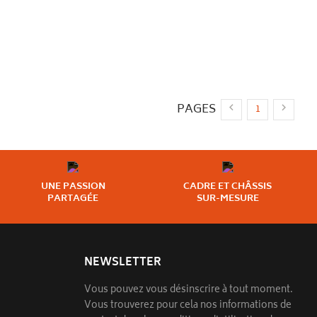
PAGES


1
UNE PASSION
CADRE ET CHÂSSIS
PARTAGÉE
SUR-MESURE
NEWSLETTER
Vous pouvez vous désinscrire à tout moment.
Vous trouverez pour cela nos informations de