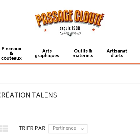
Pinceaux
Arts
Outils &
Artisanat
&
graphiques
matériels
d’arts
couteaux
CRÉATION TALENS

TRIER PAR
Pertinence
