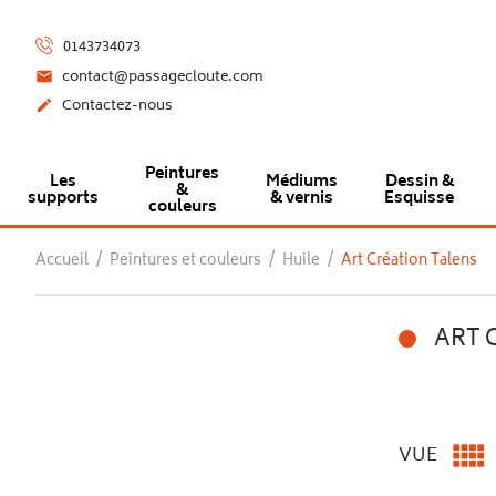
0143734073
contact@passagecloute.com

Contactez-nous

Peintures
Les
Médiums
Dessin &
&
supports
& vernis
Esquisse
couleurs
Accueil
Peintures et couleurs
Huile
Art Création Talens
ART 

VUE