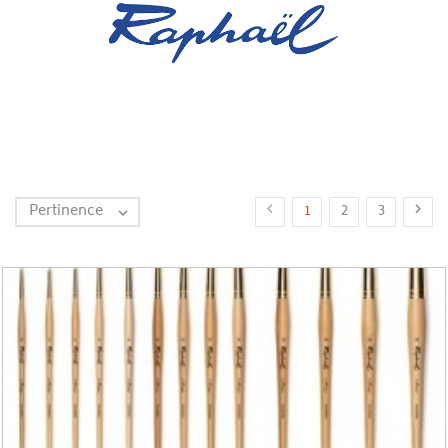
Pertinence


1
2
3
