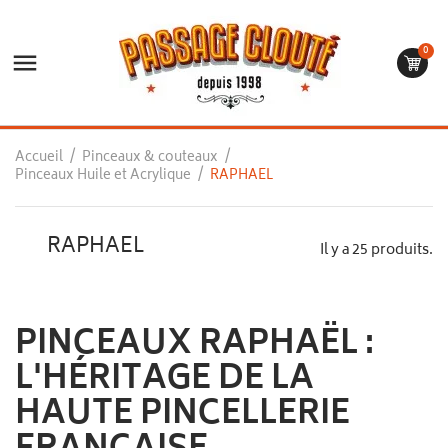
0

Accueil
Pinceaux & couteaux
Pinceaux Huile et Acrylique
RAPHAEL
RAPHAEL
Il y a 25 produits.
PINCEAUX RAPHAËL :
L'HÉRITAGE DE LA
HAUTE PINCELLERIE