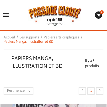
0

Accueil
Les supports
Papiers arts graphiques
Papiers Manga, illustration et BD
PAPIERS MANGA,
Il y a 3
ILLUSTRATION ET BD
produits.
Pertinence


1
