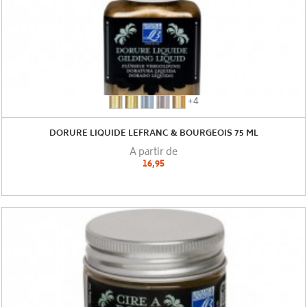
Laiton
Or
Argent
Etain
Or
+4
(
riche
(
(
pâle
Dorure
(
Dorure
Dorure
(
DORURE LIQUIDE LEFRANC & BOURGEOIS 75 ML
Lefranc
Dorure
Lefranc
Lefranc
Dorure
A partir de
&
Lefranc
&
&
Lefranc
16,95
Bourgeois
&
Bourgeois
Bourgeois
&
)
Bourgeois
)
)
Bourgeois
)
)