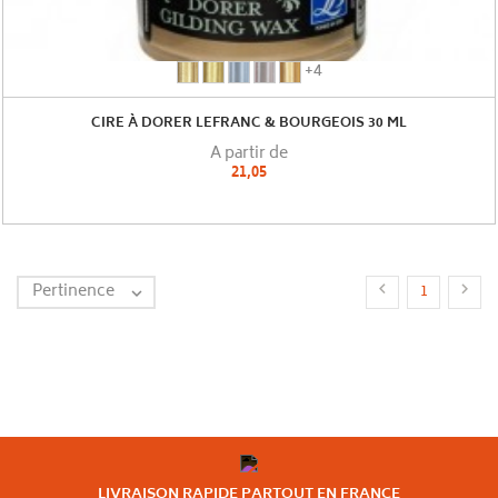
Laiton
Or
Argent
Etain
Or
+4
(
riche
(
(
pâle
Dorure
(
Dorure
Dorure
(
CIRE À DORER LEFRANC & BOURGEOIS 30 ML
Lefranc
Dorure
Lefranc
Lefranc
Dorure
A partir de
&
Lefranc
&
&
Lefranc
21,05
Bourgeois
&
Bourgeois
Bourgeois
&
)
Bourgeois
)
)
Bourgeois
)
)
Pertinence


1

LIVRAISON RAPIDE PARTOUT EN FRANCE