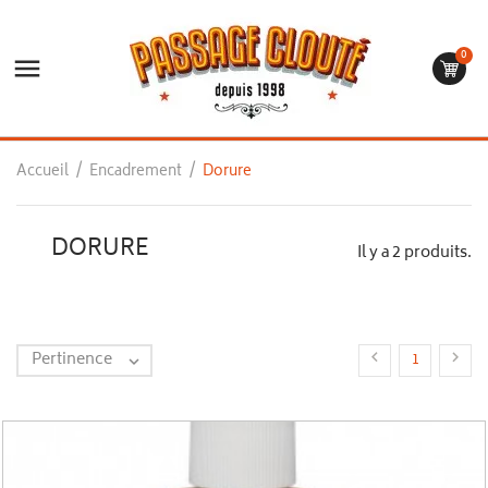
0

Accueil
Encadrement
Dorure
DORURE
Il y a 2 produits.
Pertinence


1
