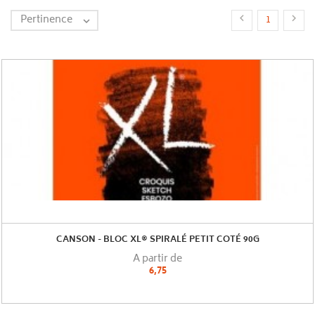
Pertinence


1

CANSON - BLOC XL® SPIRALÉ PETIT COTÉ 90G
A partir de
6,75