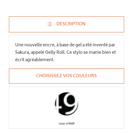
DESCRIPTION
Une nouvelle encre, à base de gel a été inventé par
Sakura, appelé Gelly Roll. Ce stylo se manie bien et
écrit agréablement.
CHOISISSEZ VOS COULEURS
noir n°049
keyboard_arrow_right