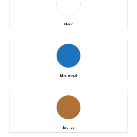
blanc
keyboard_arrow_right
bleu metal
keyboard_arrow_right
bronze
keyboard_arrow_right